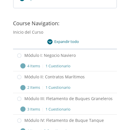
Módulo
VIII:
Técnicas
de
Course Navigation:
Negociación
Inicio del Curso
Expandir todo
Lecciones
Módulo I: Negocio Naviero
4 Items
|
1 Cuestionario
Módulo
Expandir
I:
Módulo II: Contratos Marítimos
Negocio
2 Items
|
1 Cuestionario
Naviero
Módulo
Expandir
II:
Módulo III: Fletamento de Buques Graneleros
Contratos
3 Items
|
1 Cuestionario
Marítimos
Módulo
Expandir
III:
Módulo IV: Fletamento de Buque Tanque
Fletamento