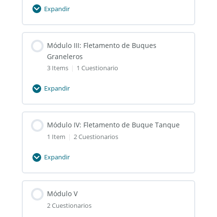
Expandir
Módulo
II:
Contratos
Módulo III: Fletamento de Buques
Marítimos
Graneleros
3 Items
|
1 Cuestionario
Expandir
Módulo
III:
Fletamento
Módulo IV: Fletamento de Buque Tanque
de
1 Item
|
2 Cuestionarios
Buques
Graneleros
Expandir
Módulo
IV:
Fletamento
Módulo V
de
2 Cuestionarios
Buque