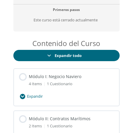
Primeros pasos
Este curso está cerrado actualmente
Contenido del Curso
Expandir todo
Lecciones
Módulo I: Negocio Naviero
4 Items
|
1 Cuestionario
Expandir
Módulo
I:
Negocio
Módulo II: Contratos Marítimos
Naviero
2 Items
|
1 Cuestionario