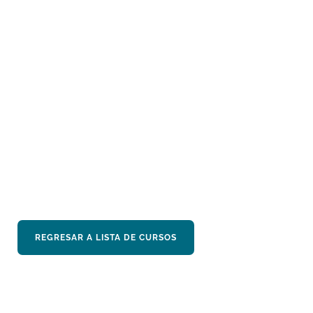
Oficial Senior QHSE en
Bernhard Schulte
Shipmanagement. Acreditado
como Auditor Interno, para ISO
9001:2015: ISO 14001 and ISO
45000 y Auditor del Código
ISM.
REGRESAR A LISTA DE CURSOS