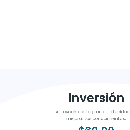
características deseables en l
en cuanto a educación, for
incluye información sobre el
conocimiento especializado par
Inversión
Aprovecha esta gran oportunidad
mejorar tus conocimientos.