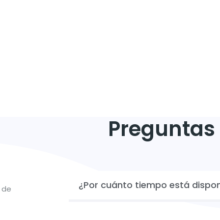
o que respecta a las características personales
mación, capacidad, experiencia. El módulo
 rol del auditor dentro de la organización y
a ejecutar auditorías.
Preguntas
¿Por cuánto tiempo está dispon
 de