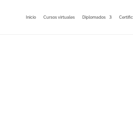
Inicio
Cursos virtuales
Diplomados
Certifi
tos para la
uditores de
stión
nformación actualizada sobre el perfil
ocedimental de un Auditor de Sistemas de