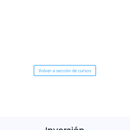
Marítima del Caribe, Coord. de la línea
de investigación Calidad y
Productividad, Docente de pre y
postgrado en cátedras relacionadas
con Seguridad y Protección Marítima.
Volver a sección de cursos