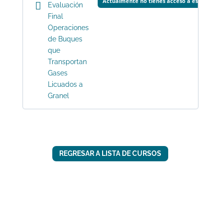
Actualmente no tienes acceso a este cont
Evaluación
Final
Operaciones
de Buques
que
Transportan
Gases
Licuados a
Granel
REGRESAR A LISTA DE CURSOS
Cap. Alt. Arnold García Reverón