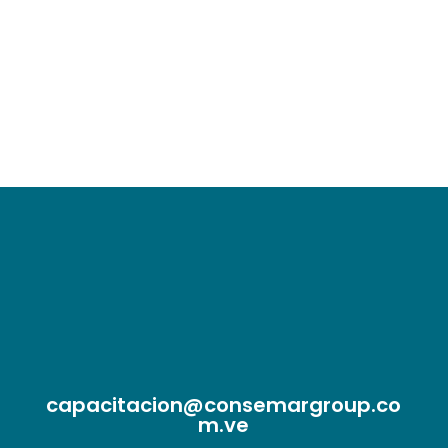
para la AMP – Director de Servicios
Marítimos en OSM de Colombia SAS.
capacitacion@consemargroup.co
m.ve