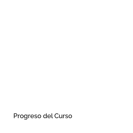
Se trata de un curso que te permitirá obtener
conocimiento técnico especializado para
maximizar la seguridad operacional durante
para llevar a cabo operaciones y tareas
relacionadas con la preparación de los tanques
previo y post a la carga, transporte y descarga
de gases licuados.
Progreso del Curso